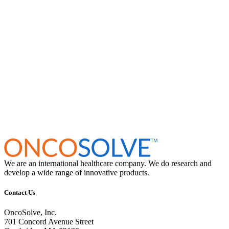
We are an international healthcare company. We do research and
develop a wide range of innovative products.
Contact Us
OncoSolve, Inc.
701 Concord Avenue Street