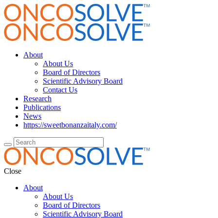
About
About Us
Board of Directors
Scientific Advisory Board
Contact Us
Research
Publications
News
https://sweetbonanzaitaly.com/
Close
About
About Us
Board of Directors
Scientific Advisory Board