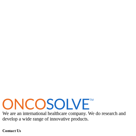
We are an international healthcare company. We do research and
develop a wide range of innovative products.
Contact Us