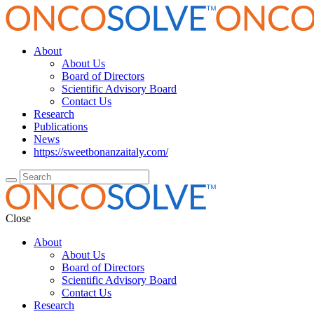
About
About Us
Board of Directors
Scientific Advisory Board
Contact Us
Research
Publications
News
https://sweetbonanzaitaly.com/
Close
About
About Us
Board of Directors
Scientific Advisory Board
Contact Us
Research