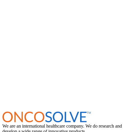
We are an international healthcare company. We do research and
develop a wide range of innovative products.