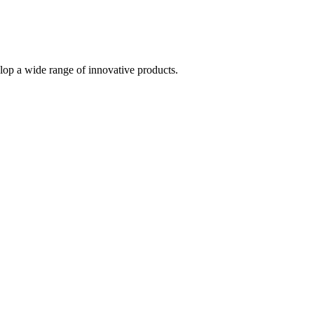
lop a wide range of innovative products.