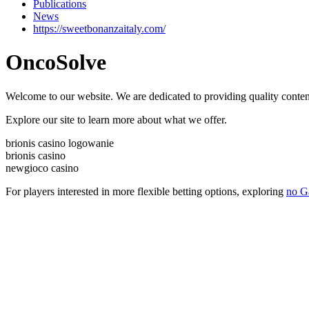
Publications
News
https://sweetbonanzaitaly.com/
OncoSolve
Welcome to our website. We are dedicated to providing quality conten
Explore our site to learn more about what we offer.
brionis casino logowanie
Zanim gracz zdecyduje się na konkretny tytuł, warto zapoznać się 
Testy penetracyjne infrastruktury IT pozwalają wykryć potencjalne p
Audyt finansowy przeprowadzany przez niezależną firmę zewnętrzn
Kampanie afiliacyjne promujące zagraniczne platformy hazardowe m
Partnerystės kampanijos, reklamuojančios užsienio azartinių lošimų plat
Gry typu crash, których pierwowzorem stała się gra Aviator, zyskały
brionis casino
określanych jako sloty online na telefon udostępnia tryb demonstra
https://rallynews.pl/. Wyniki audytów bezpieczeństwa rzadko bywają 
https://filharmoniarybnik.pl/. Wyniki takich kontroli rzadko bywają u
https://flokowanie.pl/. Niezgodność treści reklamowej z lokalnym p
https://fieryplaycasino.lt/. Reklaminio turinio nesuderinamumas su vieti
opisano na https://v-vegas.pl/. Wynik każdej rundy generowany jest n
newgioco casino
lepiej zrozumieć strukturę danego automatu przed właściwą rozgryw
For players interested in more flexible betting options, exploring
no Ga