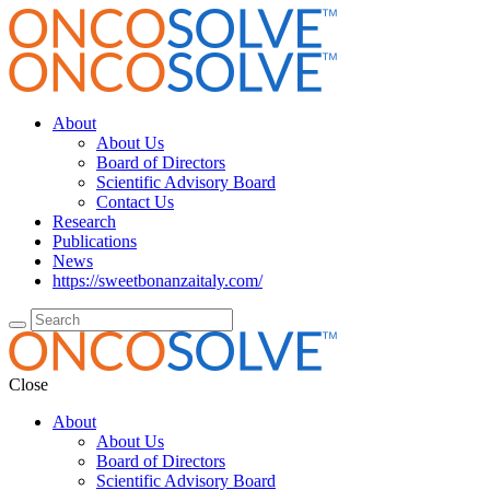
About
About Us
Board of Directors
Scientific Advisory Board
Contact Us
Research
Publications
News
https://sweetbonanzaitaly.com/
Close
About
About Us
Board of Directors
Scientific Advisory Board