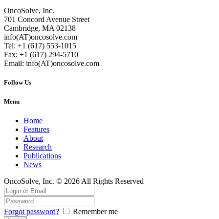
OncoSolve, Inc.
701 Concord Avenue Street
Cambridge, MA 02138
info(AT)oncosolve.com
Tel: +1 (617) 553-1015
Fax: +1 (617) 294-5710
Email: info(AT)oncosolve.com
Follow Us
Menu
Home
Features
About
Research
Publications
News
OncoSolve, Inc. © 2026 All Rights Reserved
Forgot password?
Remember me