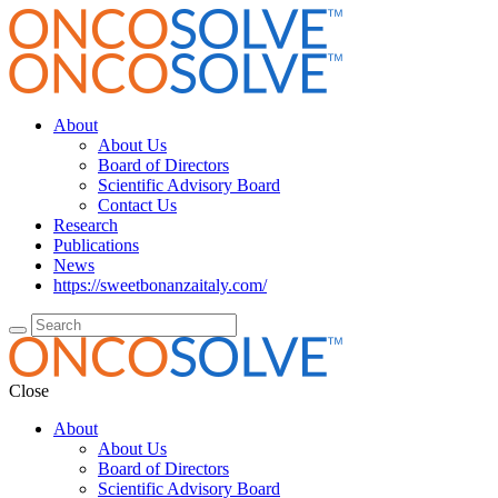
About
About Us
Board of Directors
Scientific Advisory Board
Contact Us
Research
Publications
News
https://sweetbonanzaitaly.com/
Close
About
About Us
Board of Directors
Scientific Advisory Board