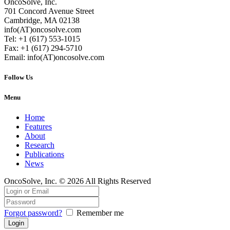
OncoSolve, Inc.
701 Concord Avenue Street
Cambridge, MA 02138
info(AT)oncosolve.com
Tel: +1 (617) 553-1015
Fax: +1 (617) 294-5710
Email: info(AT)oncosolve.com
Follow Us
Menu
Home
Features
About
Research
Publications
News
OncoSolve, Inc. © 2026 All Rights Reserved
Forgot password?
Remember me