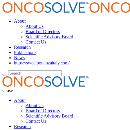
About
About Us
Board of Directors
Scientific Advisory Board
Contact Us
Research
Publications
News
https://sweetbonanzaitaly.com/
Close
About
About Us
Board of Directors
Scientific Advisory Board
Contact Us
Research