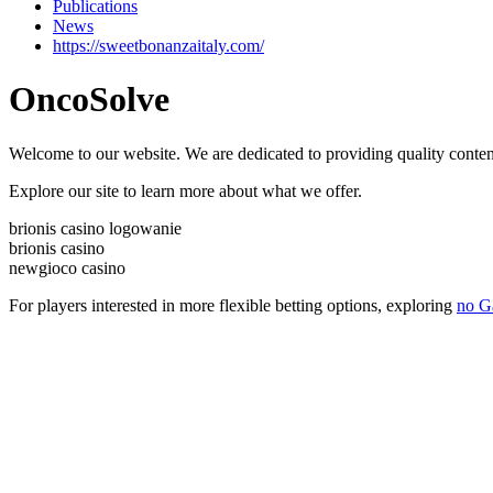
Publications
News
https://sweetbonanzaitaly.com/
OncoSolve
Welcome to our website. We are dedicated to providing quality conten
Dostopnost na mobilnih napravah je danes eden od osnovnih pričakov
Obsługa klienta prowadzona w języku polskim pozwala uniknąć niep
aplikacije. Kakovost mobilne izkušnje pogosto vpliva na odločitev o na
zatrudniają zwykle konsultantów znających ten język, dostępnych po
Explore our site to learn more about what we offer.
brionis casino logowanie
Zanim gracz zdecyduje się na konkretny tytuł, warto zapoznać się 
Testy penetracyjne infrastruktury IT pozwalają wykryć potencjalne p
Audyt finansowy przeprowadzany przez niezależną firmę zewnętrzn
Kampanie afiliacyjne promujące zagraniczne platformy hazardowe m
Partnerystės kampanijos, reklamuojančios užsienio azartinių lošimų plat
Gry typu crash, których pierwowzorem stała się gra Aviator, zyskały
brionis casino
określanych jako sloty online na telefon udostępnia tryb demonstra
https://rallynews.pl/. Wyniki audytów bezpieczeństwa rzadko bywają 
https://filharmoniarybnik.pl/. Wyniki takich kontroli rzadko bywają u
https://flokowanie.pl/. Niezgodność treści reklamowej z lokalnym p
https://fieryplaycasino.lt/. Reklaminio turinio nesuderinamumas su vieti
opisano na https://v-vegas.pl/. Wynik każdej rundy generowany jest n
newgioco casino
lepiej zrozumieć strukturę danego automatu przed właściwą rozgryw
For players interested in more flexible betting options, exploring
no Ga