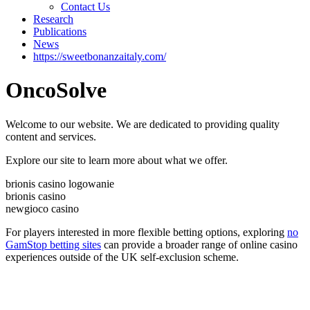
Contact Us
Research
Publications
News
https://sweetbonanzaitaly.com/
OncoSolve
Welcome to our website. We are dedicated to providing quality
content and services.
Explore our site to learn more about what we offer.
brionis casino logowanie
Zanim gracz zdecyduje się na konkretny tytuł, warto zapoznać się z
Testy penetracyjne infrastruktury IT pozwalają wykryć potencjalne
Audyt finansowy przeprowadzany przez niezależną firmę zewnętrzną
Kampanie afiliacyjne promujące zagraniczne platformy hazardowe
Partnerystės kampanijos, reklamuojančios užsienio azartinių lošimų
Gry typu crash, których pierwowzorem stała się gra Aviator, zyskały
brionis casino
podstawowymi parametrami technicznymi automatów, takimi jak
podatności w systemach obsługujących płatności oraz dane osobowe
potwierdza zdolność operatora do wypłaty zgromadzonych środków
muszą uwzględniać lokalne przepisy reklamowe obowiązujące w
platformas, turi atsižvelgti į vietinius reklamos įstatymus, taikomus
popularność dzięki prostocie zasad oraz możliwości obserwowania
newgioco casino
poziom zwrotu (RTP) czy zmienność rozgrywki. Większość
graczy zagranicznych platform. Częstotliwość takich testów opisano
klientów w każdym momencie. Zakres takiego audytu opisano na
kraju docelowej grupy odbiorców. Zakres takich wymogów opisano
tikslinės auditorijos šalyje. Tokių reikalavimų apimtį aprašo
narastającego mnożnika w czasie rzeczywistym. Historię tej kategorii
produkcji określanych jako sloty online na telefon udostępnia tryb
na https://rallynews.pl/. Wyniki audytów bezpieczeństwa rzadko
https://filharmoniarybnik.pl/. Wyniki takich kontroli rzadko bywają
na https://flokowanie.pl/. Niezgodność treści reklamowej z lokalnym
https://fieryplaycasino.lt/. Reklaminio turinio nesuderinamumas su
opisano na https://v-vegas.pl/. Wynik każdej rundy generowany jest
For players interested in more flexible betting options, exploring
no
demonstracyjny, dzięki któremu można poznać mechanikę gry bez
bywają udostępniane publicznie w pełnej formie.
udostępniane publicznie w pełnej formie.
prawem może skutkować odpowiedzialnością wydawcy takiej treści.
vietiniais įstatymais gali sukelti atsakomybę turinio leidėjui.
niezależnie od poprzednich rozegranych sesji.
GamStop betting sites
can provide a broader range of online casino
konieczności zakładania konta. Analiza tabeli wypłat oraz zasad
experiences outside of the UK self-exclusion scheme.
bonusowych pomaga lepiej zrozumieć strukturę danego automatu
przed właściwą rozgrywką. Taka wiedza pozwala świadomie podejść
do wyboru tytułu dostosowanego do własnych preferencji.