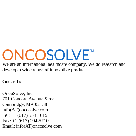
We are an international healthcare company. We do research and
develop a wide range of innovative products.
Contact Us
OncoSolve, Inc.
701 Concord Avenue Street
Cambridge, MA 02138
info(AT)oncosolve.com
Tel: +1 (617) 553-1015
Fax: +1 (617) 294-5710
Email: info(AT)oncosolve.com