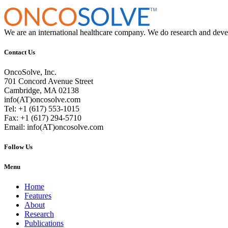
We are an international healthcare company. We do research and deve
Contact Us
OncoSolve, Inc.
701 Concord Avenue Street
Cambridge, MA 02138
info(AT)oncosolve.com
Tel: +1 (617) 553-1015
Fax: +1 (617) 294-5710
Email: info(AT)oncosolve.com
Follow Us
Menu
Home
Features
About
Research
Publications