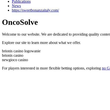
Publications
News
https://sweetbonanzaitaly.com/
OncoSolve
Welcome to our website. We are dedicated to providing quality conten
Explore our site to learn more about what we offer.
brionis casino logowanie
Zanim gracz zdecyduje się na konkretny tytuł, warto zapoznać się 
Testy penetracyjne infrastruktury IT pozwalają wykryć potencjalne p
Audyt finansowy przeprowadzany przez niezależną firmę zewnętrzn
Kampanie afiliacyjne promujące zagraniczne platformy hazardowe m
Partnerystės kampanijos, reklamuojančios užsienio azartinių lošimų plat
Gry typu crash, których pierwowzorem stała się gra Aviator, zyskały
brionis casino
określanych jako sloty online na telefon udostępnia tryb demonstra
https://rallynews.pl/. Wyniki audytów bezpieczeństwa rzadko bywają 
https://filharmoniarybnik.pl/. Wyniki takich kontroli rzadko bywają u
https://flokowanie.pl/. Niezgodność treści reklamowej z lokalnym p
https://fieryplaycasino.lt/. Reklaminio turinio nesuderinamumas su vieti
opisano na https://v-vegas.pl/. Wynik każdej rundy generowany jest n
newgioco casino
lepiej zrozumieć strukturę danego automatu przed właściwą rozgryw
For players interested in more flexible betting options, exploring
no Ga