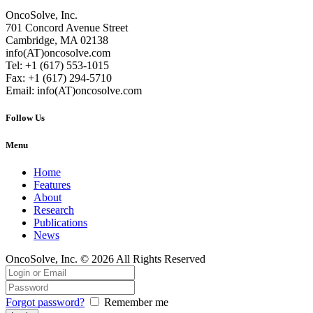
OncoSolve, Inc.
701 Concord Avenue Street
Cambridge, MA 02138
info(AT)oncosolve.com
Tel: +1 (617) 553-1015
Fax: +1 (617) 294-5710
Email: info(AT)oncosolve.com
Follow Us
Menu
Home
Features
About
Research
Publications
News
OncoSolve, Inc. © 2026 All Rights Reserved
Forgot password?
Remember me