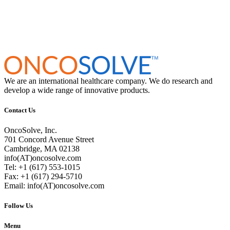
We are an international healthcare company. We do research and
develop a wide range of innovative products.
Contact Us
OncoSolve, Inc.
701 Concord Avenue Street
Cambridge, MA 02138
info(AT)oncosolve.com
Tel: +1 (617) 553-1015
Fax: +1 (617) 294-5710
Email: info(AT)oncosolve.com
Follow Us
Menu