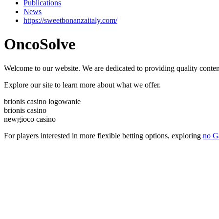
Publications
News
https://sweetbonanzaitaly.com/
OncoSolve
Welcome to our website. We are dedicated to providing quality conten
Explore our site to learn more about what we offer.
brionis casino logowanie
Zanim gracz zdecyduje się na konkretny tytuł, warto zapoznać się 
Testy penetracyjne infrastruktury IT pozwalają wykryć potencjalne p
Audyt finansowy przeprowadzany przez niezależną firmę zewnętrzn
Kampanie afiliacyjne promujące zagraniczne platformy hazardowe m
Partnerystės kampanijos, reklamuojančios užsienio azartinių lošimų plat
Gry typu crash, których pierwowzorem stała się gra Aviator, zyskały
brionis casino
określanych jako sloty online na telefon udostępnia tryb demonstra
https://rallynews.pl/. Wyniki audytów bezpieczeństwa rzadko bywają 
https://filharmoniarybnik.pl/. Wyniki takich kontroli rzadko bywają u
https://flokowanie.pl/. Niezgodność treści reklamowej z lokalnym p
https://fieryplaycasino.lt/. Reklaminio turinio nesuderinamumas su vieti
opisano na https://v-vegas.pl/. Wynik każdej rundy generowany jest n
newgioco casino
lepiej zrozumieć strukturę danego automatu przed właściwą rozgryw
For players interested in more flexible betting options, exploring
no Ga