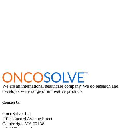
We are an international healthcare company. We do research and
develop a wide range of innovative products.
Contact Us
OncoSolve, Inc.
701 Concord Avenue Street
Cambridge, MA 02138