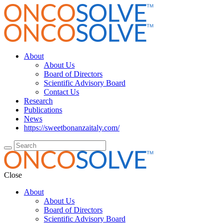
About
About Us
Board of Directors
Scientific Advisory Board
Contact Us
Research
Publications
News
https://sweetbonanzaitaly.com/
Close
About
About Us
Board of Directors
Scientific Advisory Board