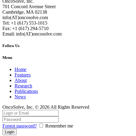
OncoSolve, Inc.
701 Concord Avenue Street
Cambridge, MA 02138
info(AT)oncosolve.com
Tel: +1 (617) 553-1015
Fax: +1 (617) 294-5710
Email: info(AT)oncosolve.com
Follow Us
Menu
Home
Features
About
Research
Publications
News
OncoSolve, Inc. © 2026 All Rights Reserved
Forgot password?
Remember me