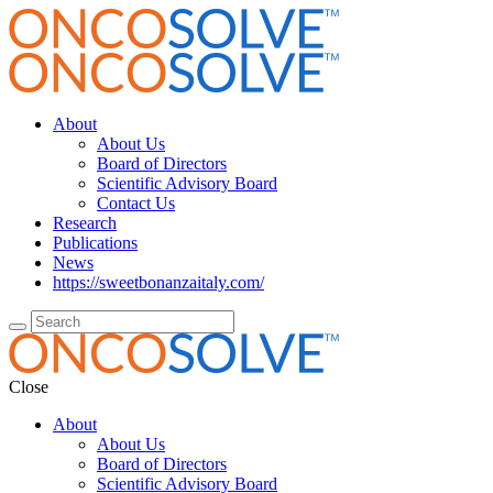
About
About Us
Board of Directors
Scientific Advisory Board
Contact Us
Research
Publications
News
https://sweetbonanzaitaly.com/
Close
About
About Us
Board of Directors
Scientific Advisory Board