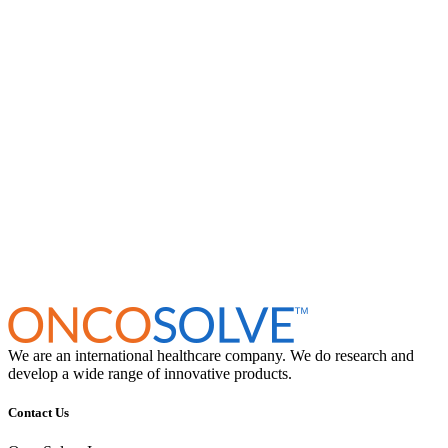
We are an international healthcare company. We do research and
develop a wide range of innovative products.
Contact Us