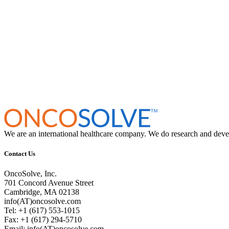
We are an international healthcare company. We do research and deve
Contact Us
OncoSolve, Inc.
701 Concord Avenue Street
Cambridge, MA 02138
info(AT)oncosolve.com
Tel: +1 (617) 553-1015
Fax: +1 (617) 294-5710
Email: info(AT)oncosolve.com