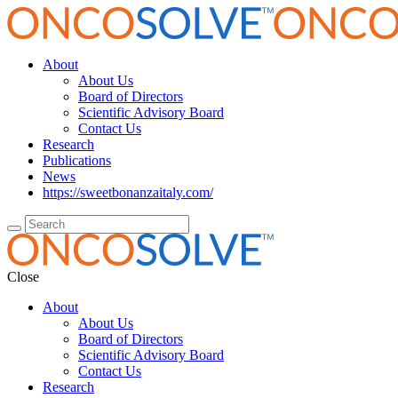
About
About Us
Board of Directors
Scientific Advisory Board
Contact Us
Research
Publications
News
https://sweetbonanzaitaly.com/
Close
About
About Us
Board of Directors
Scientific Advisory Board
Contact Us
Research