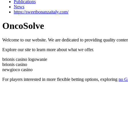
Publications
News
https://sweetbonanzaitaly.com/
OncoSolve
Welcome to our website. We are dedicated to providing quality conten
Dostopnost na mobilnih napravah je danes eden od osnovnih pričakov
Obsługa klienta prowadzona w języku polskim pozwala uniknąć niep
aplikacije. Kakovost mobilne izkušnje pogosto vpliva na odločitev o na
zatrudniają zwykle konsultantów znających ten język, dostępnych po
Explore our site to learn more about what we offer.
brionis casino logowanie
Zanim gracz zdecyduje się na konkretny tytuł, warto zapoznać się 
Testy penetracyjne infrastruktury IT pozwalają wykryć potencjalne p
Audyt finansowy przeprowadzany przez niezależną firmę zewnętrzn
Kampanie afiliacyjne promujące zagraniczne platformy hazardowe m
Partnerystės kampanijos, reklamuojančios užsienio azartinių lošimų plat
Gry typu crash, których pierwowzorem stała się gra Aviator, zyskały
brionis casino
określanych jako sloty online na telefon udostępnia tryb demonstra
https://rallynews.pl/. Wyniki audytów bezpieczeństwa rzadko bywają 
https://filharmoniarybnik.pl/. Wyniki takich kontroli rzadko bywają u
https://flokowanie.pl/. Niezgodność treści reklamowej z lokalnym p
https://fieryplaycasino.lt/. Reklaminio turinio nesuderinamumas su vieti
opisano na https://v-vegas.pl/. Wynik każdej rundy generowany jest n
newgioco casino
lepiej zrozumieć strukturę danego automatu przed właściwą rozgryw
For players interested in more flexible betting options, exploring
no Ga