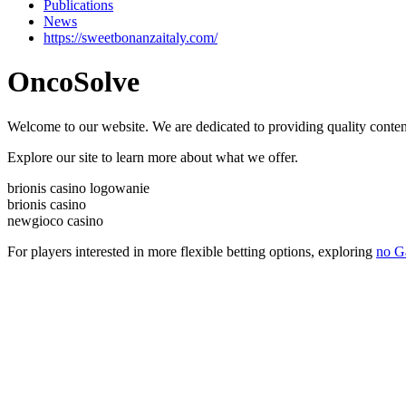
Publications
News
https://sweetbonanzaitaly.com/
OncoSolve
Welcome to our website. We are dedicated to providing quality conten
Dostopnost na mobilnih napravah je danes eden od osnovnih pričakov
Obsługa klienta prowadzona w języku polskim pozwala uniknąć niep
aplikacije. Kakovost mobilne izkušnje pogosto vpliva na odločitev o na
zatrudniają zwykle konsultantów znających ten język, dostępnych po
Explore our site to learn more about what we offer.
brionis casino logowanie
Zanim gracz zdecyduje się na konkretny tytuł, warto zapoznać się 
Testy penetracyjne infrastruktury IT pozwalają wykryć potencjalne p
Audyt finansowy przeprowadzany przez niezależną firmę zewnętrzn
Kampanie afiliacyjne promujące zagraniczne platformy hazardowe m
Partnerystės kampanijos, reklamuojančios užsienio azartinių lošimų plat
Gry typu crash, których pierwowzorem stała się gra Aviator, zyskały
brionis casino
określanych jako sloty online na telefon udostępnia tryb demonstra
https://rallynews.pl/. Wyniki audytów bezpieczeństwa rzadko bywają 
https://filharmoniarybnik.pl/. Wyniki takich kontroli rzadko bywają u
https://flokowanie.pl/. Niezgodność treści reklamowej z lokalnym p
https://fieryplaycasino.lt/. Reklaminio turinio nesuderinamumas su vieti
opisano na https://v-vegas.pl/. Wynik każdej rundy generowany jest n
newgioco casino
lepiej zrozumieć strukturę danego automatu przed właściwą rozgryw
For players interested in more flexible betting options, exploring
no Ga