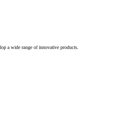
lop a wide range of innovative products.