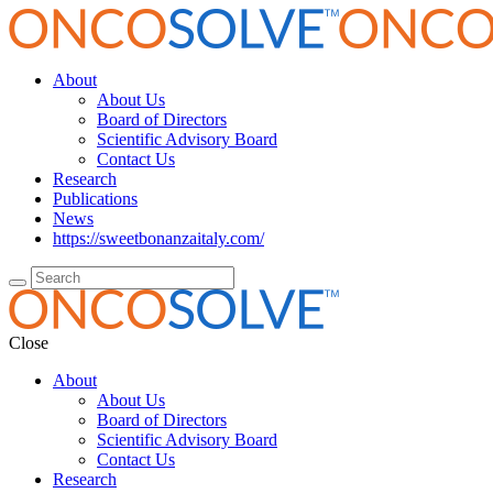
About
About Us
Board of Directors
Scientific Advisory Board
Contact Us
Research
Publications
News
https://sweetbonanzaitaly.com/
Close
About
About Us
Board of Directors
Scientific Advisory Board
Contact Us
Research