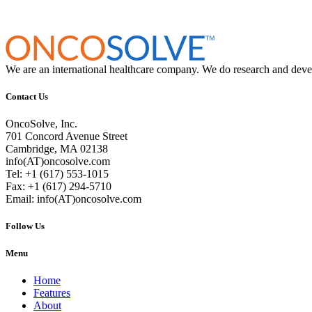
We are an international healthcare company. We do research and deve
Contact Us
OncoSolve, Inc.
701 Concord Avenue Street
Cambridge, MA 02138
info(AT)oncosolve.com
Tel: +1 (617) 553-1015
Fax: +1 (617) 294-5710
Email: info(AT)oncosolve.com
Follow Us
Menu
Home
Features
About