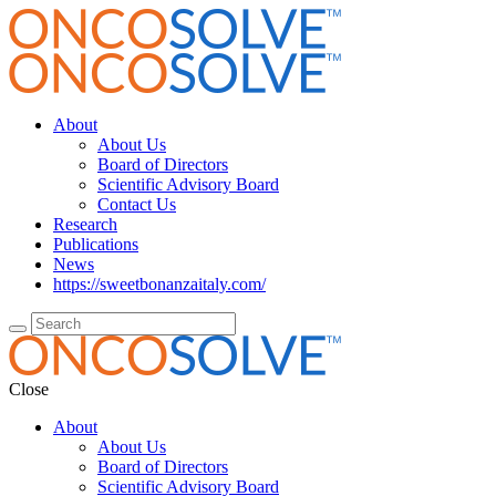
About
About Us
Board of Directors
Scientific Advisory Board
Contact Us
Research
Publications
News
https://sweetbonanzaitaly.com/
Close
About
About Us
Board of Directors
Scientific Advisory Board