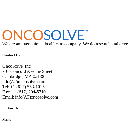
We are an international healthcare company. We do research and deve
Contact Us
OncoSolve, Inc.
701 Concord Avenue Street
Cambridge, MA 02138
info(AT)oncosolve.com
Tel: +1 (617) 553-1015
Fax: +1 (617) 294-5710
Email: info(AT)oncosolve.com
Follow Us
Menu