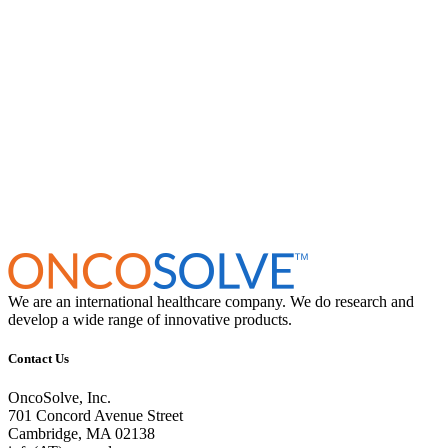
We are an international healthcare company. We do research and
develop a wide range of innovative products.
Contact Us
OncoSolve, Inc.
701 Concord Avenue Street
Cambridge, MA 02138